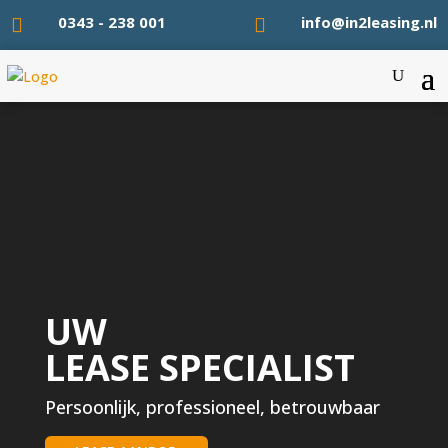
0343 - 238 001
info@in2leasing.nl


Videospeler
UW
LEASE SPECIALIST
Persoonlijk, professioneel, betrouwbaar