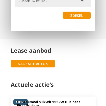
ZOEKEN
Lease aanbod
NAAR ALLE AUTO'S
Actuele actie’s
Cupra Raval 52kWh 155kW Business
NIEUW
First Edition