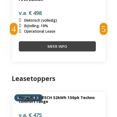
v.a. € 498
Elektrisch (volledig)
Bijtelling
:
18%
Operational Lease
MEER INFO
Leasetoppers
Renault 5 E-TECH 52kWh 150pk Techno
LEASETOPPER
comfort range
v.a. € 475